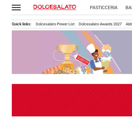
Passa
PASTICCERIA
BA
al
contenuto
Quick links:
Dolcesalato Power List
Dolcesalato Awards 2027
Abb