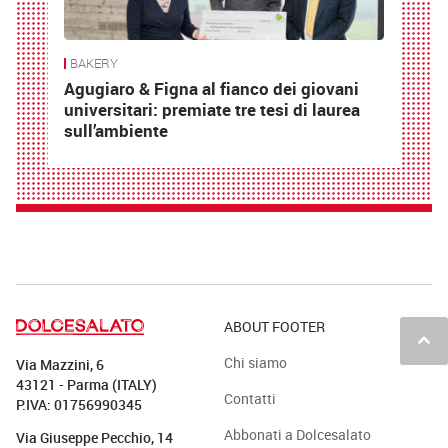
BAKERY
Agugiaro & Figna al fianco dei giovani
universitari: premiate tre tesi di laurea
sull’ambiente
ABOUT FOOTER
keyboard_arrow_up
Chi siamo
Via Mazzini, 6
43121 - Parma (ITALY)
Contatti
P.IVA: 01756990345
Abbonati a Dolcesalato
Via Giuseppe Pecchio, 14