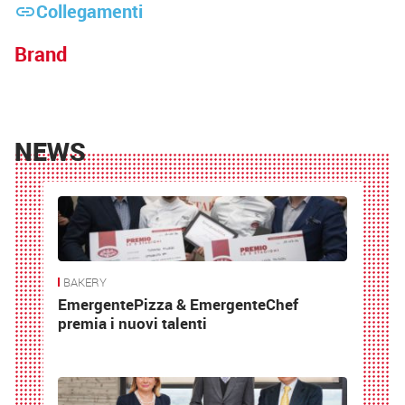
Collegamenti
link
Brand
NEWS
BAKERY
EmergentePizza & EmergenteChef
premia i nuovi talenti