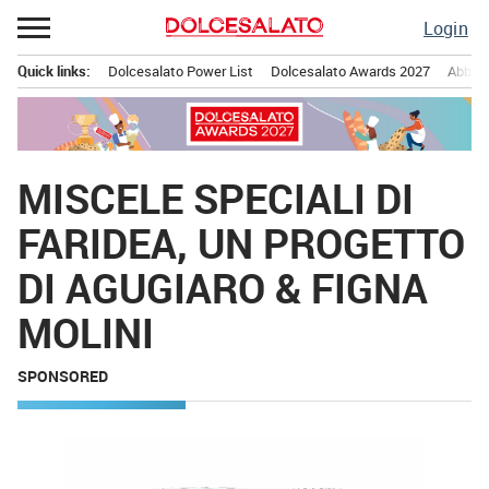
Passa
Login
al
contenuto
Quick links:
Dolcesalato Power List
Dolcesalato Awards 2027
Abbona
Menu principale
MISCELE SPECIALI DI
FARIDEA, UN PROGETTO
DI AGUGIARO & FIGNA
MOLINI
SPONSORED