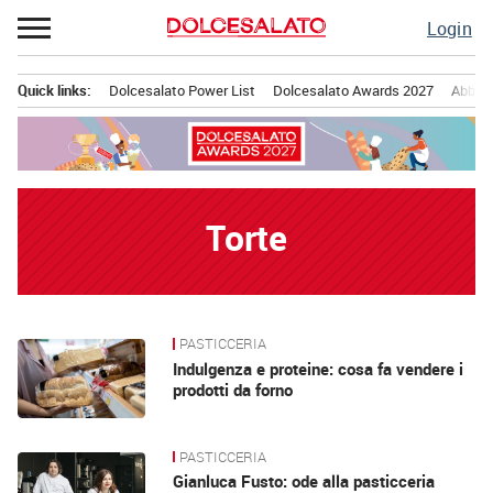
Passa
Login
al
contenuto
Quick links:
Dolcesalato Power List
Dolcesalato Awards 2027
Abbona
Menu principale
Torte
PASTICCERIA
News
Indulgenza e proteine: cosa fa vendere i
prodotti da forno
PASTICCERIA
Gianluca Fusto: ode alla pasticceria