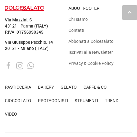
ABOUT FOOTER
keyboard_arrow_up
Chi siamo
Via Mazzini, 6
43121 - Parma (ITALY)
Contatti
P.IVA: 01756990345
Abbonati a Dolcesalato
Via Giuseppe Pecchio, 14
20131 - Milano (ITALY)
Iscriviti alla Newsletter
Privacy & Cookie Policy
PASTICCERIA
BAKERY
GELATO
CAFFÈ & CO.
CIOCCOLATO
PROTAGONISTI
STRUMENTI
TREND
VIDEO