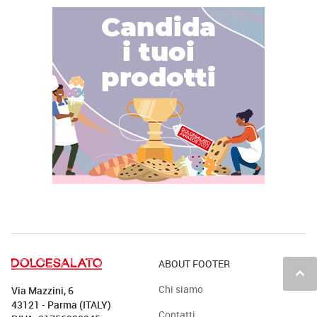
ABOUT FOOTER
keyboard_arrow_up
Chi siamo
Via Mazzini, 6
43121 - Parma (ITALY)
Contatti