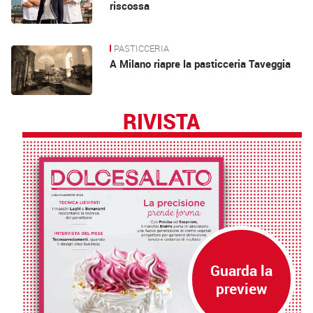
riscossa
PASTICCERIA
A Milano riapre la pasticceria Taveggia
RIVISTA