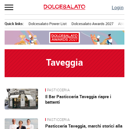
Passa
Login
al
contenuto
Quick links:
Dolcesalato Power List
Dolcesalato Awards 2027
Abbona
Menu principale
Taveggia
PASTICCERIA
News
Il Bar Pasticceria Taveggia riapre i
battenti
PASTICCERIA
Pasticceria Taveggia, marchi storici alla