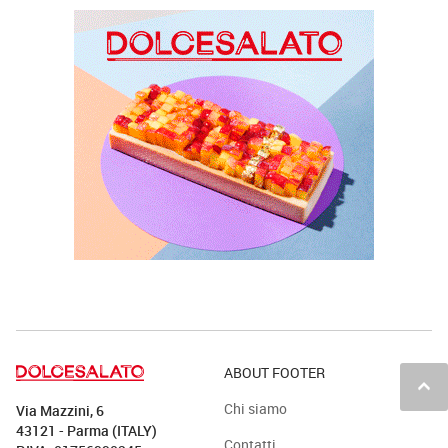
ABOUT FOOTER
keyboard_arrow_up
Chi siamo
Via Mazzini, 6
43121 - Parma (ITALY)
Contatti