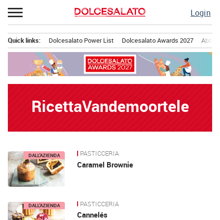
Passa
Login
al
contenuto
Quick links:
Dolcesalato Power List
Dolcesalato Awards 2027
Abbona
Menu principale
RicettaVandemoortele
PASTICCERIA
News
DALL’AZIENDA
Caramel Brownie
PASTICCERIA
DALL’AZIENDA
Cannelés