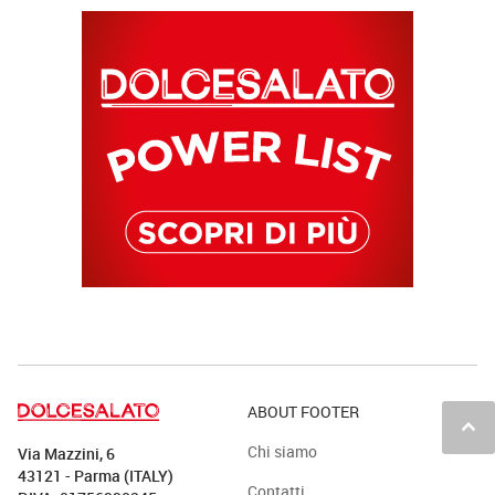
ABOUT FOOTER
keyboard_arrow_up
Chi siamo
Via Mazzini, 6
43121 - Parma (ITALY)
Contatti