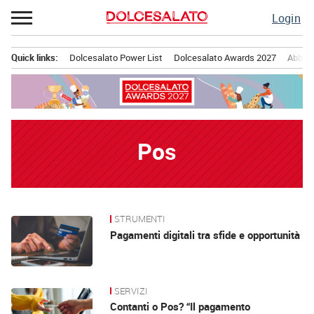
Passa
Login
al
contenuto
Quick links:
Dolcesalato Power List
Dolcesalato Awards 2027
Abbona
Menu principale
Pos
STRUMENTI
News
Pagamenti digitali tra sfide e opportunità
SERVIZI
Contanti o Pos? “Il pagamento