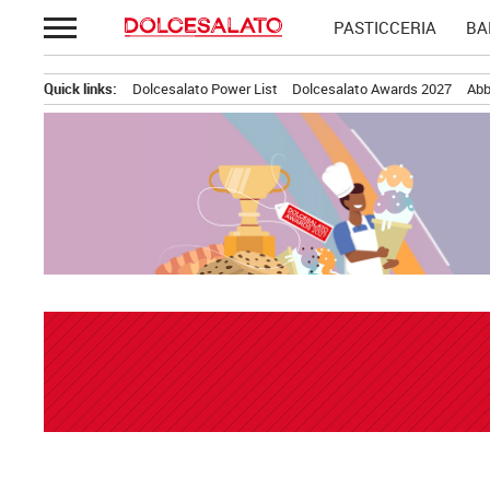
Passa
PASTICCERIA
BA
al
contenuto
Quick links:
Dolcesalato Power List
Dolcesalato Awards 2027
Abb