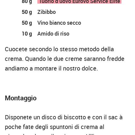
80 g
Tuorlo d’uovo Eurovo Service Èlite
50 g
Zibibbo
50 g
Vino bianco secco
10 g
Amido di riso
Cuocete secondo lo stesso metodo della
crema. Quando le due creme saranno fredde
andiamo a montare il nostro dolce.
Montaggio
Disponete un disco di biscotto e con il sac à
poche fate degli spuntoni di crema al