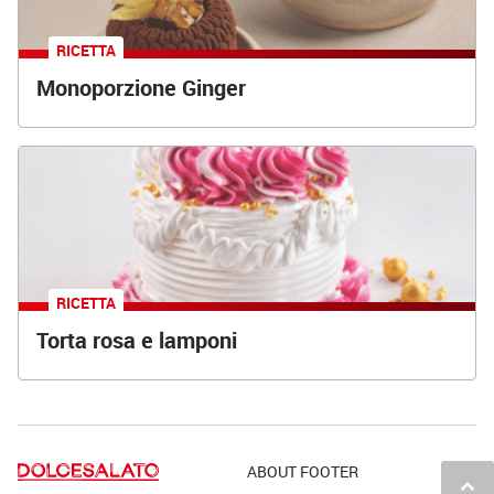
RICETTA
Monoporzione Ginger
RICETTA
Torta rosa e lamponi
ABOUT FOOTER
keyboard_arrow_up