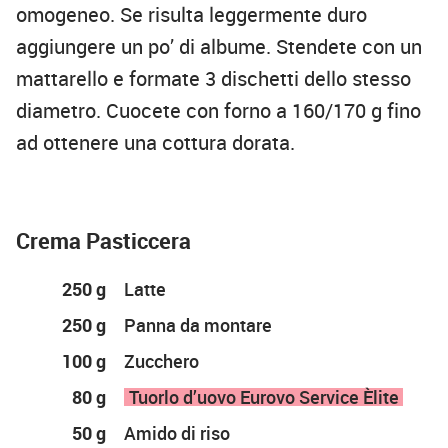
omogeneo. Se risulta leggermente duro
aggiungere un po’ di albume. Stendete con un
mattarello e formate 3 dischetti dello stesso
diametro. Cuocete con forno a 160/170 g fino
ad ottenere una cottura dorata.
Crema Pasticcera
250 g
Latte
250 g
Panna da montare
100 g
Zucchero
80 g
Tuorlo d’uovo Eurovo Service Èlite
50 g
Amido di riso