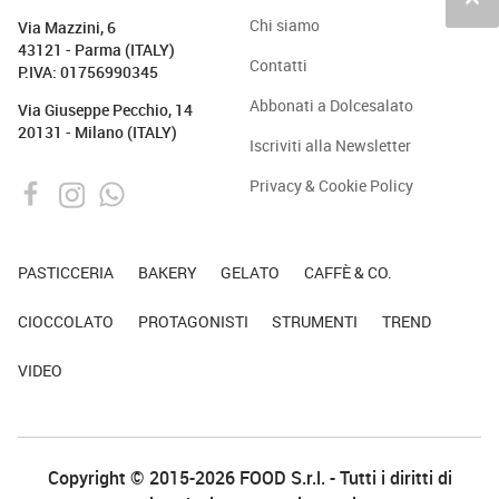
keyboard_arrow_up
Chi siamo
Via Mazzini, 6
43121 - Parma (ITALY)
Contatti
P.IVA: 01756990345
Abbonati a Dolcesalato
Via Giuseppe Pecchio, 14
20131 - Milano (ITALY)
Iscriviti alla Newsletter
Privacy & Cookie Policy
PASTICCERIA
BAKERY
GELATO
CAFFÈ & CO.
CIOCCOLATO
PROTAGONISTI
STRUMENTI
TREND
VIDEO
Copyright © 2015-2026 FOOD S.r.l. - Tutti i diritti di