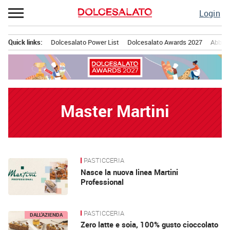
Passa
Login
al
contenuto
Quick links:
Dolcesalato Power List
Dolcesalato Awards 2027
Abbona
Menu principale
Master Martini
PASTICCERIA
News
Nasce la nuova linea Martini
Professional
PASTICCERIA
DALL’AZIENDA
Zero latte e soia, 100% gusto cioccolato