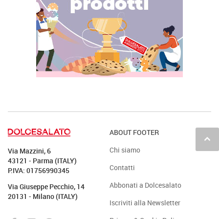
ABOUT FOOTER
keyboard_arrow_up
Chi siamo
Via Mazzini, 6
43121 - Parma (ITALY)
Contatti
P.IVA: 01756990345
Abbonati a Dolcesalato
Via Giuseppe Pecchio, 14
20131 - Milano (ITALY)
Iscriviti alla Newsletter