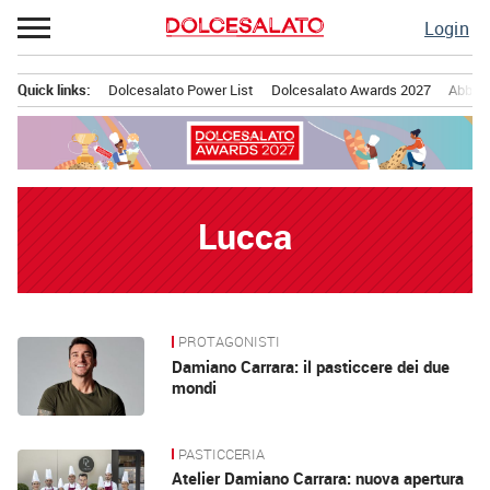
Passa
Login
al
contenuto
Quick links:
Dolcesalato Power List
Dolcesalato Awards 2027
Abbona
Menu principale
Lucca
PROTAGONISTI
News
Damiano Carrara: il pasticcere dei due
mondi
PASTICCERIA
Atelier Damiano Carrara: nuova apertura