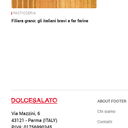
PASTICCERIA
Filiera grano: gli italiani bravi a far farine
ABOUT FOOTER
Chi siamo
Via Mazzini, 6
43121 - Parma (ITALY)
Contatti
P.IVA: 01756990345