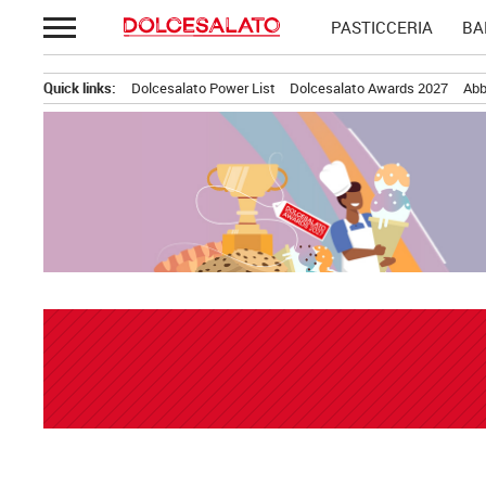
Passa
PASTICCERIA
BA
al
contenuto
Quick links:
Dolcesalato Power List
Dolcesalato Awards 2027
Abb