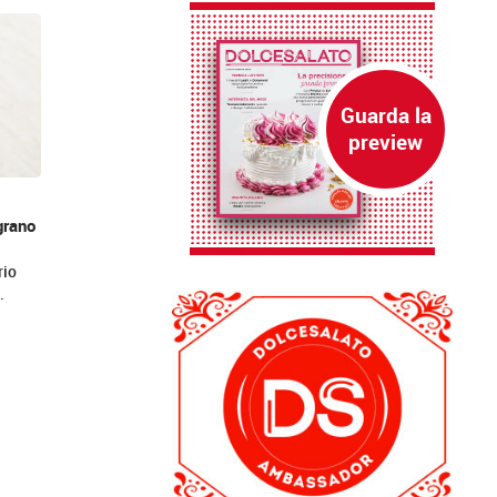
grano
rio
…