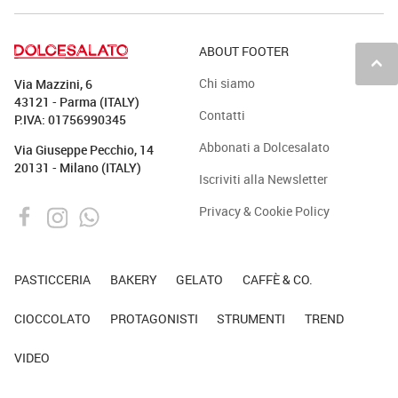
ABOUT FOOTER
keyboard_arrow_up
Chi siamo
Via Mazzini, 6
43121 - Parma (ITALY)
Contatti
P.IVA: 01756990345
Abbonati a Dolcesalato
Via Giuseppe Pecchio, 14
20131 - Milano (ITALY)
Iscriviti alla Newsletter
Privacy & Cookie Policy
PASTICCERIA
BAKERY
GELATO
CAFFÈ & CO.
CIOCCOLATO
PROTAGONISTI
STRUMENTI
TREND
VIDEO