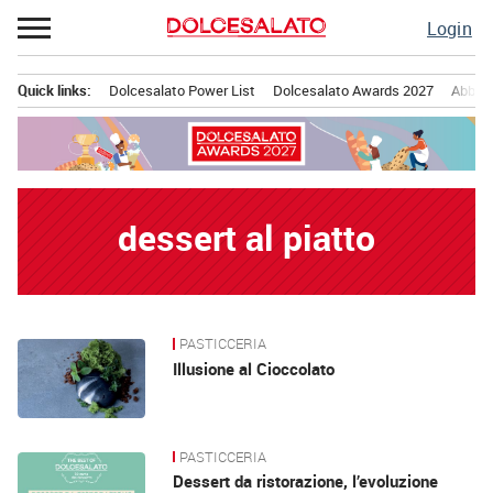
Passa
Login
al
contenuto
Quick links:
Dolcesalato Power List
Dolcesalato Awards 2027
Abbona
Menu principale
dessert al piatto
PASTICCERIA
News
Illusione al Cioccolato
PASTICCERIA
Dessert da ristorazione, l’evoluzione