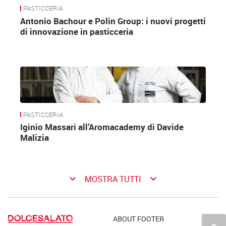
PASTICCERIA
Antonio Bachour e Polin Group: i nuovi progetti
di innovazione in pasticceria
PASTICCERIA
Iginio Massari all’Aromacademy di Davide
Malizia
keyboard_arrow_down
keyboard_arrow_down
MOSTRA TUTTI
ABOUT FOOTER
keyboard_arrow_up