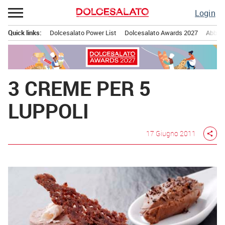
Passa
Login
al
contenuto
Quick links:
Dolcesalato Power List
Dolcesalato Awards 2027
Abbona
Menu principale
3 CREME PER 5
LUPPOLI
17 Giugno 2011
share