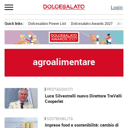
Passa
Login
al
contenuto
Quick links:
Dolcesalato Power List
Dolcesalato Awards 2027
Abbona
Menu principale
agroalimentare
PROTAGONISTI
News
Luca Silvestrelli nuovo Direttore TreValli
Cooperlat
SOSTENIBILITÀ
Imprese food e sostenibilità: cambio di