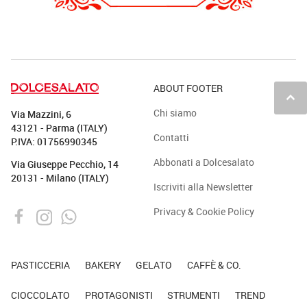
ABOUT FOOTER
keyboard_arrow_up
Chi siamo
Via Mazzini, 6
43121 - Parma (ITALY)
Contatti
P.IVA: 01756990345
Abbonati a Dolcesalato
Via Giuseppe Pecchio, 14
20131 - Milano (ITALY)
Iscriviti alla Newsletter
Privacy & Cookie Policy
PASTICCERIA
BAKERY
GELATO
CAFFÈ & CO.
CIOCCOLATO
PROTAGONISTI
STRUMENTI
TREND