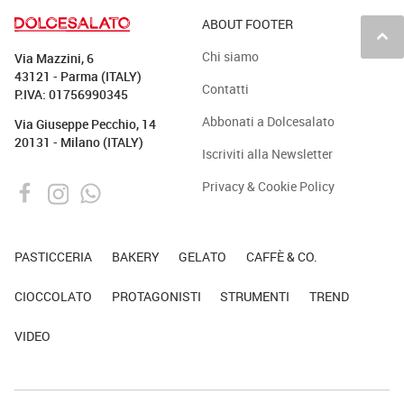
ABOUT FOOTER
keyboard_arrow_up
Chi siamo
Via Mazzini, 6
43121 - Parma (ITALY)
Contatti
P.IVA: 01756990345
Abbonati a Dolcesalato
Via Giuseppe Pecchio, 14
20131 - Milano (ITALY)
Iscriviti alla Newsletter
Privacy & Cookie Policy
PASTICCERIA
BAKERY
GELATO
CAFFÈ & CO.
CIOCCOLATO
PROTAGONISTI
STRUMENTI
TREND
VIDEO