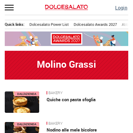
Passa
Login
al
contenuto
Quick links:
Dolcesalato Power List
Dolcesalato Awards 2027
Abbona
Menu principale
Molino Grassi
BAKERY
News
DALL’AZIENDA
Quiche con pasta sfoglia
BAKERY
DALL’AZIENDA
Nodino alle mele bicolore