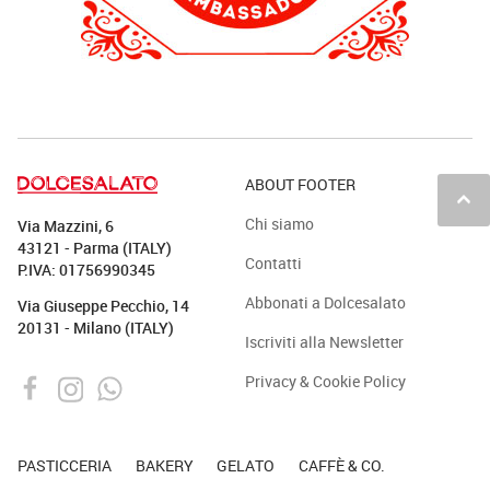
ABOUT FOOTER
keyboard_arrow_up
Chi siamo
Via Mazzini, 6
43121 - Parma (ITALY)
Contatti
P.IVA: 01756990345
Abbonati a Dolcesalato
Via Giuseppe Pecchio, 14
20131 - Milano (ITALY)
Iscriviti alla Newsletter
Privacy & Cookie Policy
PASTICCERIA
BAKERY
GELATO
CAFFÈ & CO.