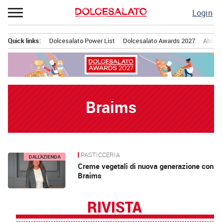
Passa
Login
al
contenuto
Quick links:
Dolcesalato Power List
Dolcesalato Awards 2027
Abbona
Menu principale
Braims
PASTICCERIA
News
DALL’AZIENDA
Creme vegetali di nuova generazione con
Braims
RIVISTA