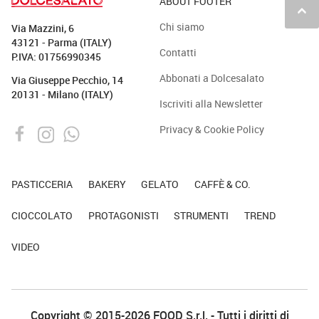
ABOUT FOOTER
keyboard_arrow_up
Chi siamo
Via Mazzini, 6
43121 - Parma (ITALY)
Contatti
P.IVA: 01756990345
Abbonati a Dolcesalato
Via Giuseppe Pecchio, 14
20131 - Milano (ITALY)
Iscriviti alla Newsletter
Privacy & Cookie Policy
PASTICCERIA
BAKERY
GELATO
CAFFÈ & CO.
CIOCCOLATO
PROTAGONISTI
STRUMENTI
TREND
VIDEO
Copyright © 2015-2026 FOOD S.r.l. - Tutti i diritti di