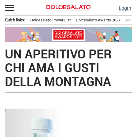
Passa
Login
al
contenuto
Quick links:
Dolcesalato Power List
Dolcesalato Awards 2027
Abbona
Menu principale
UN APERITIVO PER
CHI AMA I GUSTI
DELLA MONTAGNA