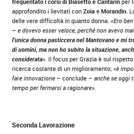
frequentato i corsi di Biasetto e Cantarin
per 
approfondito i lievitati con
Zoia
e
Morandin
. 
delle vere difficoltà in quanto donna.
«Ero ben 
–
e dovevo esser veloce, perché non avevo mai
l’unica donna pasticcera nel Mantovano e mi tr
di uomini, ma non ho subito la situazione, anche
considerata
».
Il focus per Grazia è sul rispetto
ricerca costante di un miglioramento;
«è impo
fare innovazione
– conclude –
anche se oggi t
tempo per fermarsi a ragionare».
Seconda Lavorazione