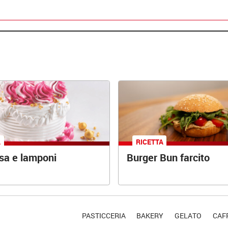
A
RICETTA
osa e lamponi
Burger Bun farcito
PASTICCERIA
BAKERY
GELATO
CAFF