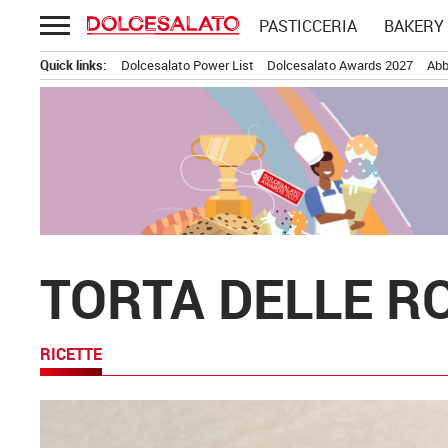
Passa
PASTICCERIA
BAKERY
al
contenuto
Quick links:
Dolcesalato Power List
Dolcesalato Awards 2027
Abb
TORTA DELLE RO
RICETTE