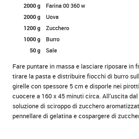
2000 g
Farina 00 360 w
2000 g
Uova
1200 g
Zucchero
1000 g
Burro
50 g
Sale
Fare puntare in massa e lasciare riposare in fr
tirare la pasta e distribuire fiocchi di burro su
girelle con spessore 5 cm e disporle nei pirotti
cuocere a 160 x 45 minuti circa. All’uscita da
soluzione di sciroppo di zucchero aromatizzat
pennellare di gelatina e cospargere di zuccher