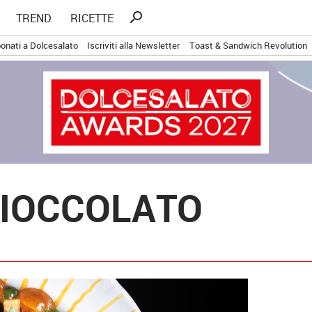
Ricerca
search
TREND
RICETTE
per:
onati a Dolcesalato
Iscriviti alla Newsletter
Toast & Sandwich Revolution
CIOCCOLATO