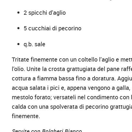
2 spicchi d’aglio
5 cucchiai di pecorino
q.b. sale
Tritate finemente con un coltello l’aglio e me
l’olio. Unite la crosta grattugiata del pane raf
cottura a fiamma bassa fino a doratura. Aggiu
acqua salata i pici e, appena vengono a galla,
mestolo forato; versateli nel condimento con l
calda con una spolverata di pecorino grattugia
finemente.
Servite con Bolgheri Bianco