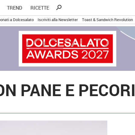
Ricerca
search
TREND
RICETTE
per:
onati a Dolcesalato
Iscriviti alla Newsletter
Toast & Sandwich Revolution
CON PANE E PECOR