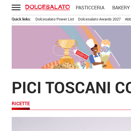
Passa
PASTICCERIA
BAKERY
al
contenuto
Quick links:
Dolcesalato Power List
Dolcesalato Awards 2027
Abb
PICI TOSCANI 
RICETTE