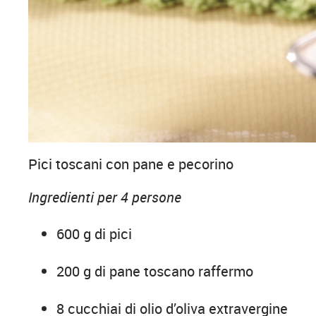
Pici toscani con pane e pecorino
Ingredienti per 4 persone
600 g di pici
200 g di pane toscano raffermo
8 cucchiai di olio d’oliva extravergine