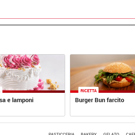
A
RICETTA
osa e lamponi
Burger Bun farcito
PASTICCERIA
BAKERY
GELATO
CAFF