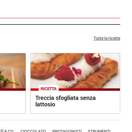
Tutte le ricette
RICETTA
Treccia sfogliata senza
lattosio
È & CO.
CIOCCOLATO
PROTAGONISTI
STRUMENTI