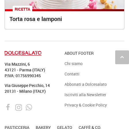
RICETTA
Torta rosa e lamponi
ABOUT FOOTER
keyboard_arrow_up
Chi siamo
Via Mazzini, 6
43121 - Parma (ITALY)
Contatti
P.IVA: 01756990345
Abbonati a Dolcesalato
Via Giuseppe Pecchio, 14
20131 - Milano (ITALY)
Iscriviti alla Newsletter
Privacy & Cookie Policy
PASTICCERIA
BAKERY
GELATO
CAFFÈ & CO.