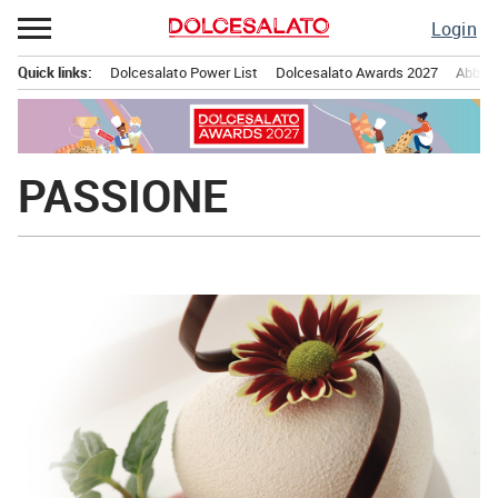
Passa
Login
al
contenuto
Quick links:
Dolcesalato Power List
Dolcesalato Awards 2027
Abbona
Menu principale
PASSIONE