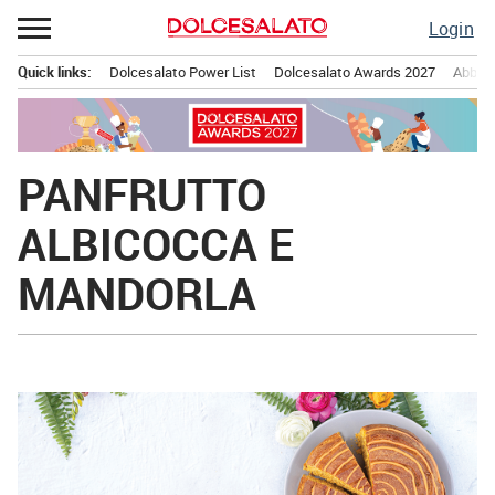
Passa
Login
al
contenuto
Quick links:
Dolcesalato Power List
Dolcesalato Awards 2027
Abbona
Menu principale
PANFRUTTO
ALBICOCCA E
MANDORLA