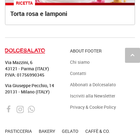
RICETTA
Torta rosa e lamponi
ABOUT FOOTER
keyboard_arrow_up
Chi siamo
Via Mazzini, 6
43121 - Parma (ITALY)
Contatti
P.IVA: 01756990345
Abbonati a Dolcesalato
Via Giuseppe Pecchio, 14
20131 - Milano (ITALY)
Iscriviti alla Newsletter
Privacy & Cookie Policy
PASTICCERIA
BAKERY
GELATO
CAFFÈ & CO.