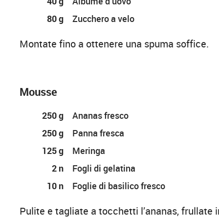
40 g
Albume d’uovo
80 g
Zucchero a velo
Montate fino a ottenere una spuma soffice.
Mousse
250 g
Ananas fresco
250 g
Panna fresca
125 g
Meringa
2 n
Fogli di gelatina
10 n
Foglie di basilico fresco
Pulite e tagliate a tocchetti l’ananas, frullate