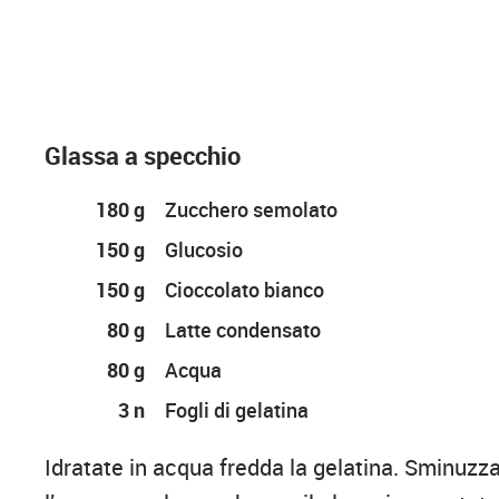
Glassa a specchio
180 g
Zucchero semolato
150 g
Glucosio
150 g
Cioccolato bianco
80 g
Latte condensato
80 g
Acqua
3 n
Fogli di gelatina
Idratate in acqua fredda la gelatina. Sminuzza