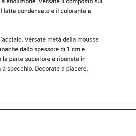
 a ebollizione. Versate il composto sul
il latte condensato e il colorante a
d’acciaio. Versate metà della mousse
ganache dallo spessore di 1 cm e
la parte superiore e riponete in
a a specchio. Decorate a piacere.