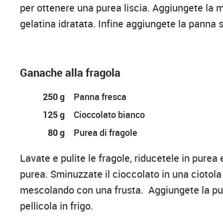
per ottenere una purea liscia. Aggiungete la
gelatina idratata. Infine aggiungete la panna
Ganache alla fragola
250 g
Panna fresca
125 g
Cioccolato bianco
80 g
Purea di fragole
Lavate e pulite le fragole, riducetele in purea
purea. Sminuzzate il cioccolato in una ciotola
mescolando con una frusta. Aggiungete la pur
pellicola in frigo.