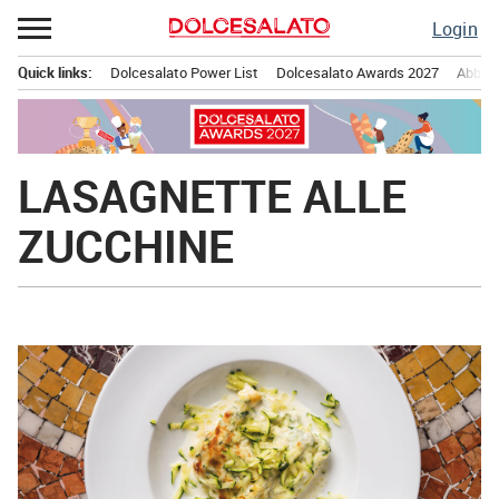
Passa
Login
al
contenuto
Quick links:
Dolcesalato Power List
Dolcesalato Awards 2027
Abbona
Menu principale
LASAGNETTE ALLE
ZUCCHINE