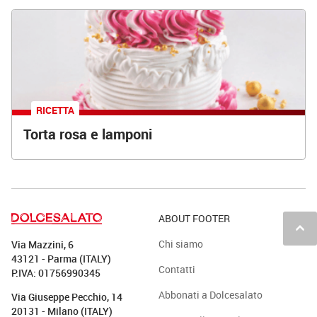
RICETTA
Torta rosa e lamponi
ABOUT FOOTER
keyboard_arrow_up
Chi siamo
Via Mazzini, 6
43121 - Parma (ITALY)
Contatti
P.IVA: 01756990345
Abbonati a Dolcesalato
Via Giuseppe Pecchio, 14
20131 - Milano (ITALY)