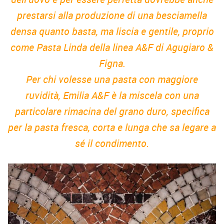
prestarsi alla produzione di una besciamella
densa quanto basta, ma liscia e gentile, proprio
come Pasta Linda della linea A&F di Agugiaro &
Figna.
Per chi volesse una pasta con maggiore
ruvidità, Emilia A&F è la miscela con una
particolare rimacina del grano duro, specifica
per la pasta fresca, corta e lunga che sa legare a
sé il condimento.