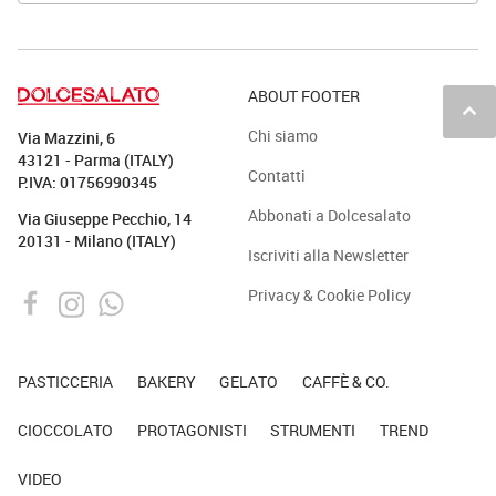
ABOUT FOOTER
keyboard_arrow_up
Chi siamo
Via Mazzini, 6
43121 - Parma (ITALY)
Contatti
P.IVA: 01756990345
Abbonati a Dolcesalato
Via Giuseppe Pecchio, 14
20131 - Milano (ITALY)
Iscriviti alla Newsletter
Privacy & Cookie Policy
PASTICCERIA
BAKERY
GELATO
CAFFÈ & CO.
CIOCCOLATO
PROTAGONISTI
STRUMENTI
TREND
VIDEO