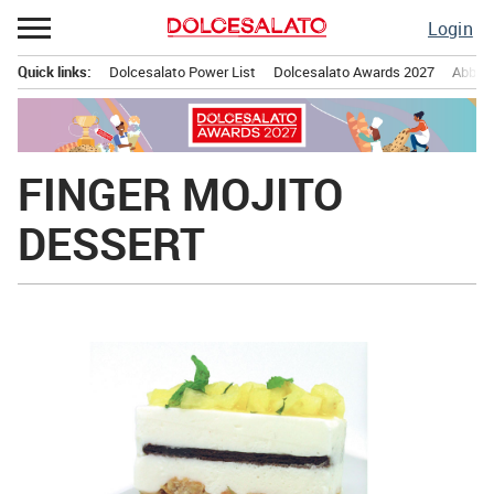
Passa
Login
al
contenuto
Quick links:
Dolcesalato Power List
Dolcesalato Awards 2027
Abbona
Menu principale
FINGER MOJITO
DESSERT