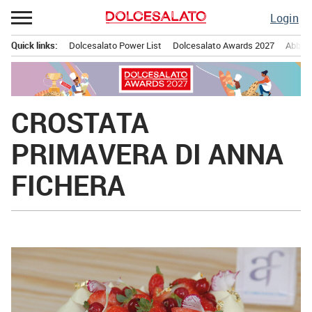
Passa
Login
al
contenuto
Quick links:
Dolcesalato Power List
Dolcesalato Awards 2027
Abbona
Menu principale
CROSTATA
PRIMAVERA DI ANNA
FICHERA