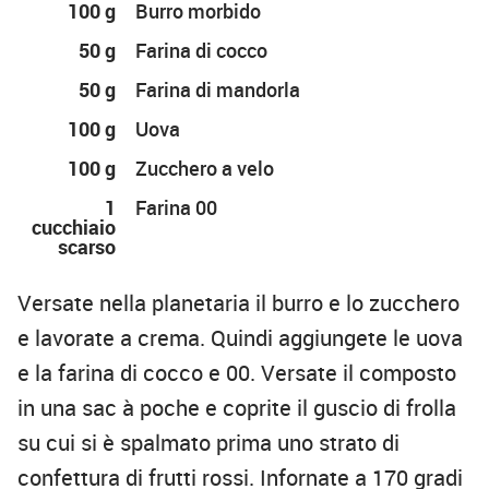
100 g
Burro morbido
50 g
Farina di cocco
50 g
Farina di mandorla
100 g
Uova
100 g
Zucchero a velo
1
Farina 00
cucchiaio
scarso
Versate nella planetaria il burro e lo zucchero
e lavorate a crema. Quindi aggiungete le uova
e la farina di cocco e 00. Versate il composto
in una sac à poche e coprite il guscio di frolla
su cui si è spalmato prima uno strato di
confettura di frutti rossi. Infornate a 170 gradi