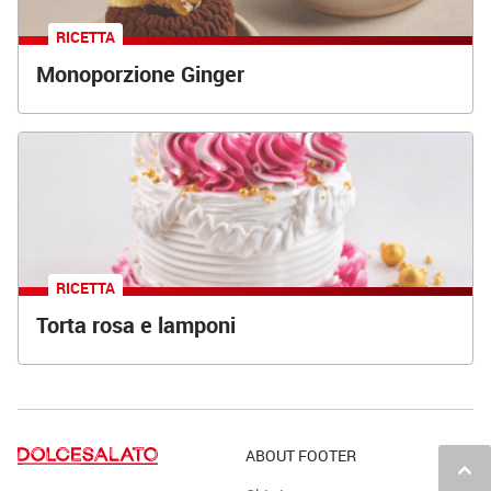
RICETTA
Monoporzione Ginger
RICETTA
Torta rosa e lamponi
ABOUT FOOTER
keyboard_arrow_up