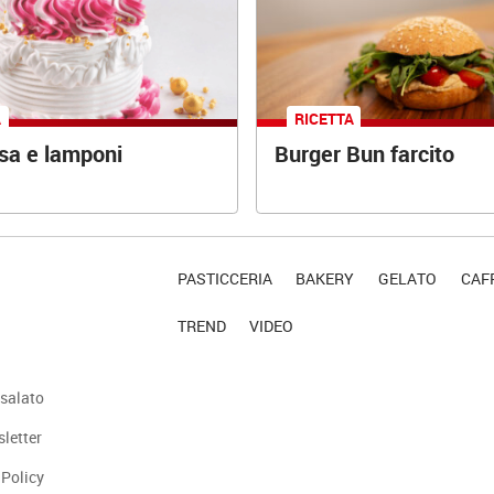
A
RICETTA
osa e lamponi
Burger Bun farcito
PASTICCERIA
BAKERY
GELATO
CAFF
TREND
VIDEO
salato
sletter
 Policy