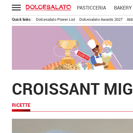
Passa
PASTICCERIA
BAKERY
al
contenuto
Quick links:
Dolcesalato Power List
Dolcesalato Awards 2027
Abb
CROISSANT MIG
RICETTE