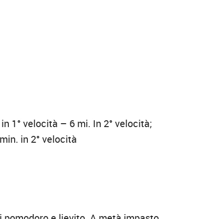
n 1° velocità – 6 mi. In 2° velocità;
 min. in 2° velocità
di pomodoro e lievito. A metà impasto