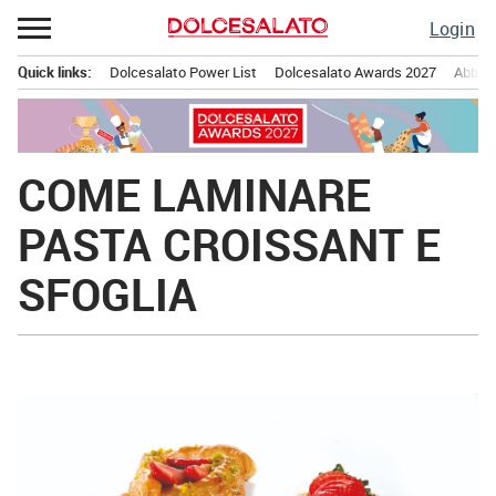
Passa
Login
al
contenuto
Quick links:
Dolcesalato Power List
Dolcesalato Awards 2027
Abbona
Menu principale
COME LAMINARE
PASTA CROISSANT E
SFOGLIA