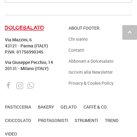
ABOUT FOOTER
keyboard_arrow_up
Chi siamo
Via Mazzini, 6
43121 - Parma (ITALY)
Contatti
P.IVA: 01756990345
Abbonati a Dolcesalato
Via Giuseppe Pecchio, 14
20131 - Milano (ITALY)
Iscriviti alla Newsletter
Privacy & Cookie Policy
PASTICCERIA
BAKERY
GELATO
CAFFÈ & CO.
CIOCCOLATO
PROTAGONISTI
STRUMENTI
TREND
VIDEO