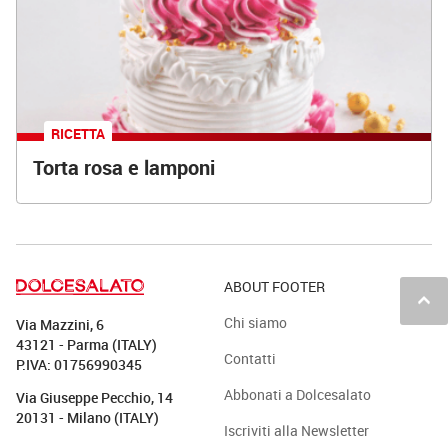
RICETTA
Torta rosa e lamponi
ABOUT FOOTER
keyboard_arrow_up
Chi siamo
Via Mazzini, 6
43121 - Parma (ITALY)
Contatti
P.IVA: 01756990345
Abbonati a Dolcesalato
Via Giuseppe Pecchio, 14
20131 - Milano (ITALY)
Iscriviti alla Newsletter