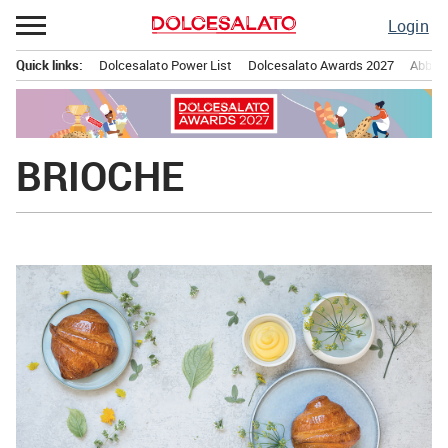
Passa
Login
al
contenuto
Quick links:
Dolcesalato Power List
Dolcesalato Awards 2027
Abbona
Menu principale
BRIOCHE