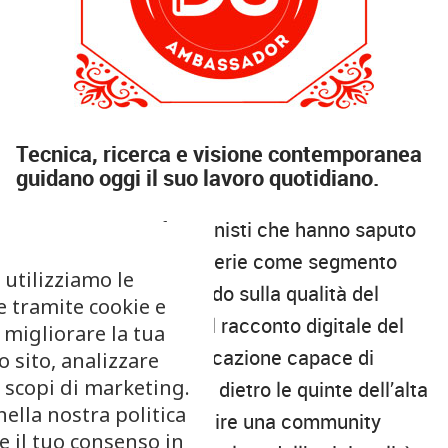
Tecnica, ricerca e visione contemporanea
guidano oggi il suo lavoro quotidiano
.
Petito è tra i professionisti che hanno saputo
valorizzare la viennoiserie come segmento
 utilizziamo le
d’eccellenza, investendo sulla qualità del
e tramite cookie e
prodotto ma anche sul racconto digitale del
 migliorare la tua
mestiere. Una comunicazione capace di
 sito, analizzare
r scopi di marketing.
mostrare al pubblico il dietro le quinte dell’alta
nella nostra politica
pasticceria e di costruire una community
re il tuo consenso in