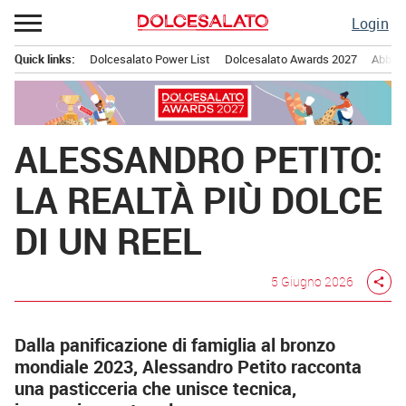
Passa
Login
al
contenuto
Quick links:
Dolcesalato Power List
Dolcesalato Awards 2027
Abbona
Menu principale
ALESSANDRO PETITO:
LA REALTÀ PIÙ DOLCE
DI UN REEL
5 Giugno 2026
share
Dalla panificazione di famiglia al bronzo
mondiale 2023, Alessandro Petito racconta
una pasticceria che unisce tecnica,