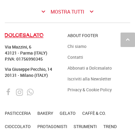
keyboard_arrow_down
keyboard_arrow_down
MOSTRA TUTTI
ABOUT FOOTER
keyboard_arrow_up
Chi siamo
Via Mazzini, 6
43121 - Parma (ITALY)
Contatti
P.IVA: 01756990345
Abbonati a Dolcesalato
Via Giuseppe Pecchio, 14
20131 - Milano (ITALY)
Iscriviti alla Newsletter
Privacy & Cookie Policy
PASTICCERIA
BAKERY
GELATO
CAFFÈ & CO.
CIOCCOLATO
PROTAGONISTI
STRUMENTI
TREND