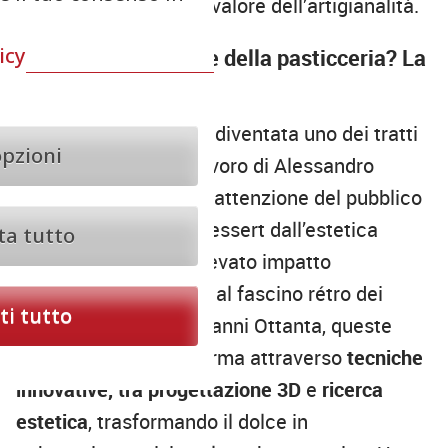
sempre più attenta al valore dell’artigianalità.
icy
La nuova ossessione della pasticceria? La
frutta realistica
La
“frutta realistica”
è diventata uno dei tratti
opzioni
più riconoscibili del lavoro di Alessandro
Petito, conquistando l’attenzione del pubblico
e dei social grazie a dessert dall’estetica
ta tutto
sorprendente e dall’elevato impatto
scenografico. Ispirate al fascino rétro dei
i tutto
grandi ristoranti degli anni Ottanta, queste
creazioni prendono forma attraverso
tecniche
innovative, tra progettazione 3D
e
ricerca
estetica
, trasformando il dolce in