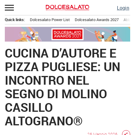
Passa
Login
al
contenuto
Quick links:
Dolcesalato Power List
Dolcesalato Awards 2027
Abbona
Menu principale
CUCINA D’AUTORE E
PIZZA PUGLIESE: UN
INCONTRO NEL
SEGNO DI MOLINO
CASILLO
ALTOGRANO®
26 Maggio 2026
share