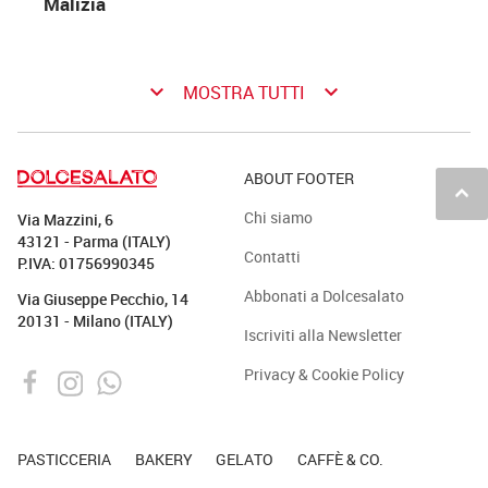
Malizia
keyboard_arrow_down
keyboard_arrow_down
MOSTRA TUTTI
ABOUT FOOTER
keyboard_arrow_up
Chi siamo
Via Mazzini, 6
43121 - Parma (ITALY)
Contatti
P.IVA: 01756990345
Abbonati a Dolcesalato
Via Giuseppe Pecchio, 14
20131 - Milano (ITALY)
Iscriviti alla Newsletter
Privacy & Cookie Policy
PASTICCERIA
BAKERY
GELATO
CAFFÈ & CO.