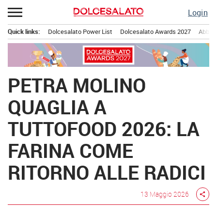
Passa
Login
al
contenuto
Quick links:
Dolcesalato Power List
Dolcesalato Awards 2027
Abbona
Menu principale
PETRA MOLINO
QUAGLIA A
TUTTOFOOD 2026: LA
FARINA COME
RITORNO ALLE RADICI
13 Maggio 2026
share