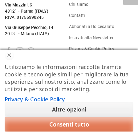
Chi siamo
Via Mazzini, 6
43121 - Parma (ITALY)
Contatti
P.IVA: 01756990345
Abbonati a Dolcesalato
Via Giuseppe Pecchio, 14
20131 - Milano (ITALY)
Iscriviti alla Newsletter
Privacy & Cookie Policy
Utilizziamo le informazioni raccolte tramite
PASTICCERIA
BAKERY
GELATO
CAFFÈ & CO.
cookie e tecnologie simili per migliorare la tua
esperienza sul nostro sito, analizzare come lo
CIOCCOLATO
PROTAGONISTI
STRUMENTI
TREND
utilizzi e per scopi di marketing.
Privacy & Cookie Policy
VIDEO
Altre opzioni
Consenti tutto
Copyright © 2015-2026 FOOD S.r.l. - Tutti i diritti di
riproduzione sono riservati