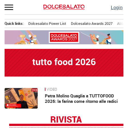
Passa
Login
al
contenuto
Quick links:
Dolcesalato Power List
Dolcesalato Awards 2027
Abbona
Menu principale
tutto food 2026
VIDEO
News
Petra Molino Quaglia a TUTTOFOOD
2026: la farina come ritorno alle radici
RIVISTA