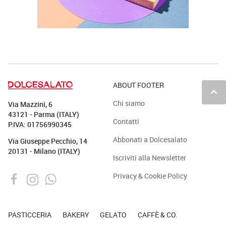
ABOUT FOOTER
keyboard_arrow_up
Chi siamo
Via Mazzini, 6
43121 - Parma (ITALY)
Contatti
P.IVA: 01756990345
Abbonati a Dolcesalato
Via Giuseppe Pecchio, 14
20131 - Milano (ITALY)
Iscriviti alla Newsletter
Privacy & Cookie Policy
PASTICCERIA
BAKERY
GELATO
CAFFÈ & CO.