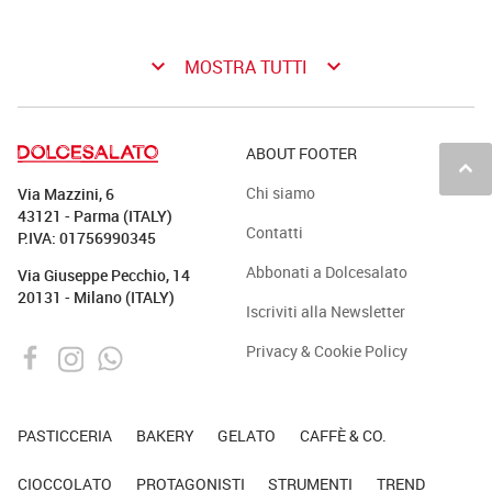
keyboard_arrow_down
keyboard_arrow_down
MOSTRA TUTTI
ABOUT FOOTER
keyboard_arrow_up
Chi siamo
Via Mazzini, 6
43121 - Parma (ITALY)
Contatti
P.IVA: 01756990345
Abbonati a Dolcesalato
Via Giuseppe Pecchio, 14
20131 - Milano (ITALY)
Iscriviti alla Newsletter
Privacy & Cookie Policy
PASTICCERIA
BAKERY
GELATO
CAFFÈ & CO.
CIOCCOLATO
PROTAGONISTI
STRUMENTI
TREND