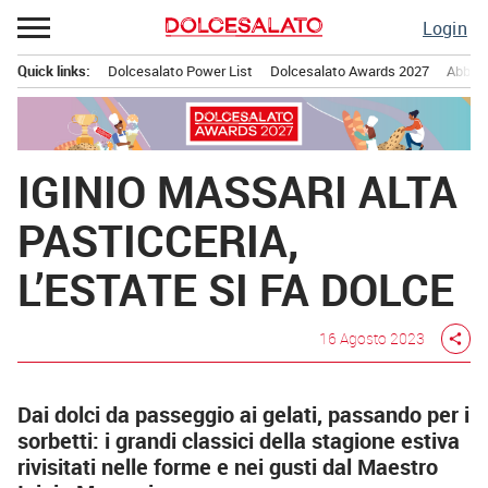
Passa
Login
al
contenuto
Quick links:
Dolcesalato Power List
Dolcesalato Awards 2027
Abbona
Menu principale
IGINIO MASSARI ALTA
PASTICCERIA,
L’ESTATE SI FA DOLCE
16 Agosto 2023
share
Dai dolci da passeggio ai gelati, passando per i
sorbetti: i grandi classici della stagione estiva
rivisitati nelle forme e nei gusti dal Maestro