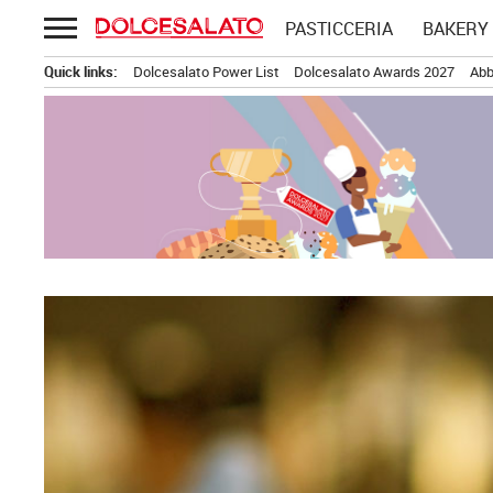
Passa
PASTICCERIA
BAKERY
al
contenuto
Quick links:
Dolcesalato Power List
Dolcesalato Awards 2027
Abb