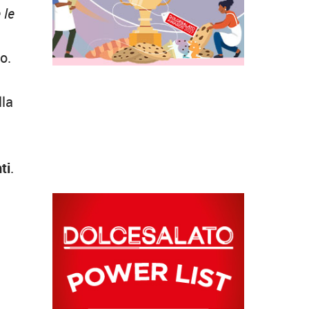
 le
o.
lla
ti
.