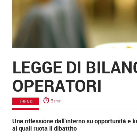
LEGGE DI BILANC
OPERATORI
timer
5 min.
TREND
Una riflessione dall’interno su opportunità e l
ai quali ruota il dibattito