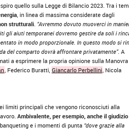
respiro quello sulla Legge di Bilancio 2023. Tra i tem
energia
, in linea di massima considerate dagli
on strutturali
.
“Avremmo dovuto muoverci in manie
iti gli aiuti temporanei dovremo gestire da soli i rinc
mentato in modo proporzionale. In questo modo si ri
nda del comparto dovrà affrontare privatamente”.
A
iamati a esprimere la propria opinione sulla Manovra
an
, Federico Buratti,
Giancarlo Perbellini
, Nicola
i limiti principali che vengono riconosciuti alla
lavoro.
Ambivalente, per esempio, anche il giudizio
ilbanqueting e i momenti di punta
“dove grazie alla