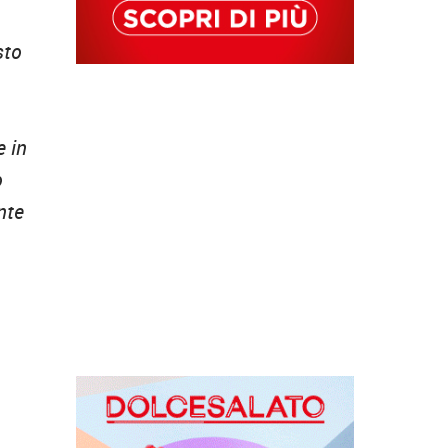
sto
e in
o
nte