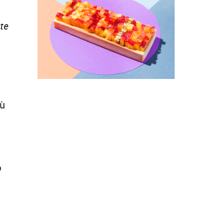
tte
iù
o