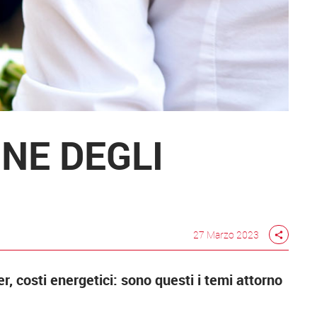
ONE DEGLI
27 Marzo 2023
share
r, costi energetici: sono questi i temi attorno