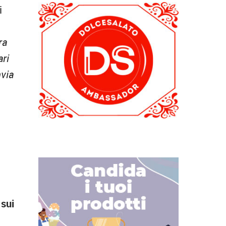
i
ra
ari
nvia
 sui