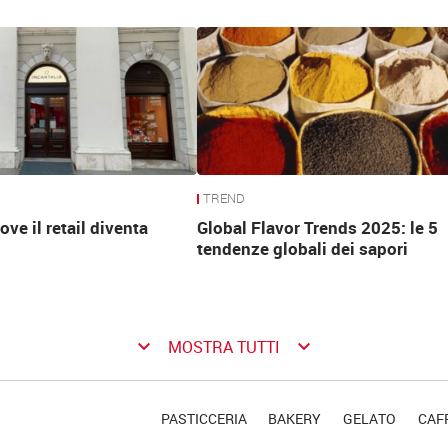
TREND
ove il retail diventa
Global Flavor Trends 2025: le 5
tendenze globali dei sapori
keyboard_arrow_down
keyboard_arrow_down
MOSTRA TUTTI
PASTICCERIA
BAKERY
GELATO
CAFF