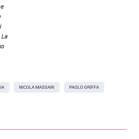
se
e
i
. La
mo
IA
NICOLA MASSARI
PAOLO GRIFFA