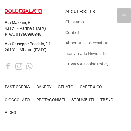
ABOUT FOOTER
keyboard_arrow_up
Chi siamo
Via Mazzini, 6
43121 - Parma (ITALY)
Contatti
P.IVA: 01756990345
Abbonati a Dolcesalato
Via Giuseppe Pecchio, 14
20131 - Milano (ITALY)
Iscriviti alla Newsletter
Privacy & Cookie Policy
PASTICCERIA
BAKERY
GELATO
CAFFÈ & CO.
CIOCCOLATO
PROTAGONISTI
STRUMENTI
TREND
VIDEO