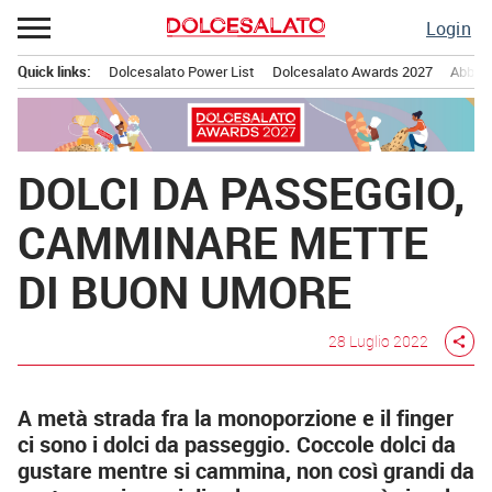
Passa
Login
al
contenuto
Quick links:
Dolcesalato Power List
Dolcesalato Awards 2027
Abbona
Menu principale
DOLCI DA PASSEGGIO,
CAMMINARE METTE
DI BUON UMORE
28 Luglio 2022
share
A metà strada fra la monoporzione e il finger
ci sono i dolci da passeggio. Coccole dolci da
gustare mentre si cammina, non così grandi da