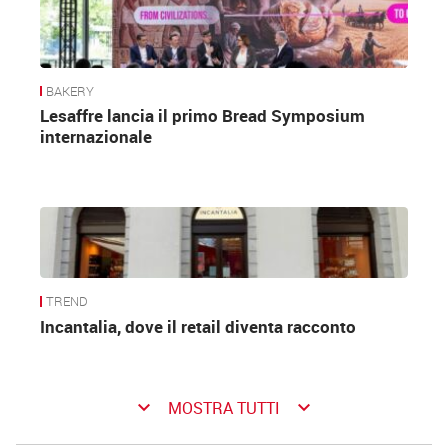
BAKERY
Lesaffre lancia il primo Bread Symposium
internazionale
TREND
Incantalia, dove il retail diventa racconto
keyboard_arrow_down
keyboard_arrow_down
MOSTRA TUTTI