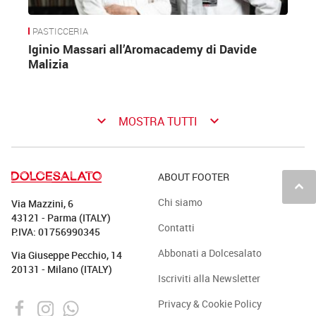
PASTICCERIA
Iginio Massari all’Aromacademy di Davide
Malizia
keyboard_arrow_down
keyboard_arrow_down
MOSTRA TUTTI
ABOUT FOOTER
keyboard_arrow_up
Chi siamo
Via Mazzini, 6
43121 - Parma (ITALY)
Contatti
P.IVA: 01756990345
Abbonati a Dolcesalato
Via Giuseppe Pecchio, 14
20131 - Milano (ITALY)
Iscriviti alla Newsletter
Privacy & Cookie Policy