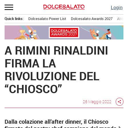
Passa
Login
al
contenuto
Quick links:
Dolcesalato Power List
Dolcesalato Awards 2027
Abbona
Menu principale
A RIMINI RINALDINI
FIRMA LA
RIVOLUZIONE DEL
“CHIOSCO”
26 Maggio 2022
share
Dalla colazione all’after dinner, il Chiosco