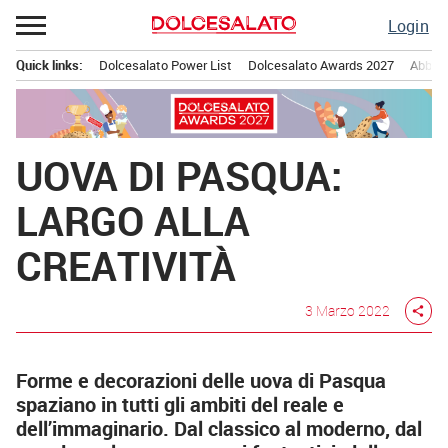
Passa
Login
al
contenuto
Quick links:
Dolcesalato Power List
Dolcesalato Awards 2027
Abbona
Menu principale
UOVA DI PASQUA:
LARGO ALLA
CREATIVITÀ
3 Marzo 2022
share
Forme e decorazioni delle uova di Pasqua
spaziano in tutti gli ambiti del reale e
dell’immaginario. Dal classico al moderno, dal