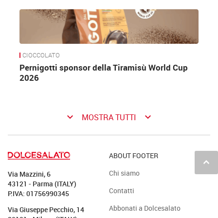
nuance della materia prima.
CIOCCOLATO
Pernigotti sponsor della Tiramisù World Cup
2026
keyboard_arrow_down
keyboard_arrow_down
MOSTRA TUTTI
ABOUT FOOTER
keyboard_arrow_up
Chi siamo
All’interno, le sorprese possono essere
Via Mazzini, 6
43121 - Parma (ITALY)
personalizzate e il tutto viene confezionato in
Contatti
P.IVA: 01756990345
packaging che devono lasciar vedere e
Abbonati a Dolcesalato
Via Giuseppe Pecchio, 14