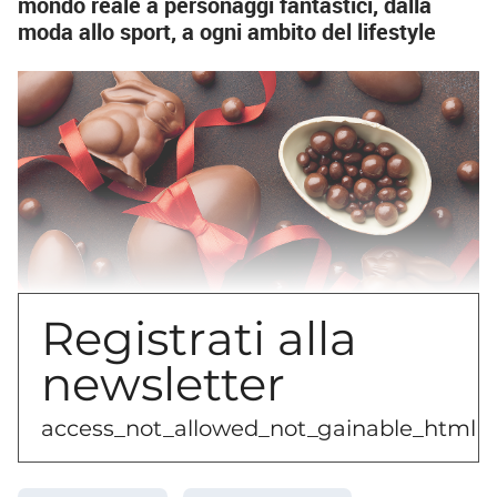
mondo reale a personaggi fantastici, dalla
moda allo sport, a ogni ambito del lifestyle
Registrati alla
newsletter
Le luci di Natale non si erano ancora spente
access_not_allowed_not_gainable_html
del tutto quando i cioccolatieri hanno iniziato
a pensare alle uova di Pasqua per la prossima