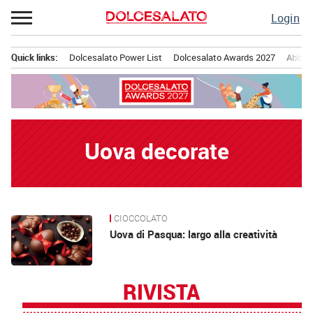
Passa
Login
al
contenuto
Quick links:
Dolcesalato Power List
Dolcesalato Awards 2027
Abbona
Menu principale
Uova decorate
CIOCCOLATO
News
Uova di Pasqua: largo alla creatività
RIVISTA