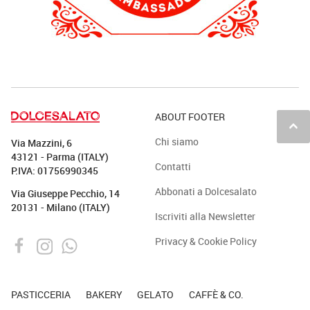
ABOUT FOOTER
keyboard_arrow_up
Chi siamo
Via Mazzini, 6
43121 - Parma (ITALY)
Contatti
P.IVA: 01756990345
Abbonati a Dolcesalato
Via Giuseppe Pecchio, 14
20131 - Milano (ITALY)
Iscriviti alla Newsletter
Privacy & Cookie Policy
PASTICCERIA
BAKERY
GELATO
CAFFÈ & CO.