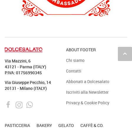
ABOUT FOOTER
keyboard_arrow_up
Chi siamo
Via Mazzini, 6
43121 - Parma (ITALY)
Contatti
P.IVA: 01756990345
Abbonati a Dolcesalato
Via Giuseppe Pecchio, 14
20131 - Milano (ITALY)
Iscriviti alla Newsletter
Privacy & Cookie Policy
PASTICCERIA
BAKERY
GELATO
CAFFÈ & CO.