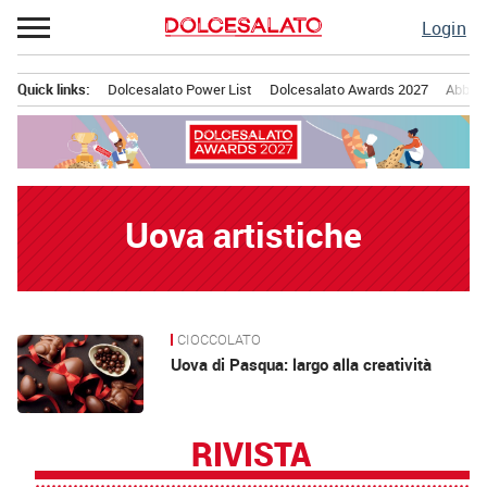
Passa
Login
al
contenuto
Quick links:
Dolcesalato Power List
Dolcesalato Awards 2027
Abbona
Menu principale
Uova artistiche
CIOCCOLATO
News
Uova di Pasqua: largo alla creatività
RIVISTA