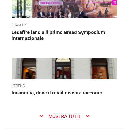
BAKERY
Lesaffre lancia il primo Bread Symposium
internazionale
TREND
Incantalia, dove il retail diventa racconto
keyboard_arrow_down
keyboard_arrow_down
MOSTRA TUTTI