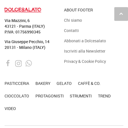
ABOUT FOOTER
keyboard_arrow_up
Chi siamo
Via Mazzini, 6
43121 - Parma (ITALY)
Contatti
P.IVA: 01756990345
Abbonati a Dolcesalato
Via Giuseppe Pecchio, 14
20131 - Milano (ITALY)
Iscriviti alla Newsletter
Privacy & Cookie Policy
PASTICCERIA
BAKERY
GELATO
CAFFÈ & CO.
CIOCCOLATO
PROTAGONISTI
STRUMENTI
TREND
VIDEO