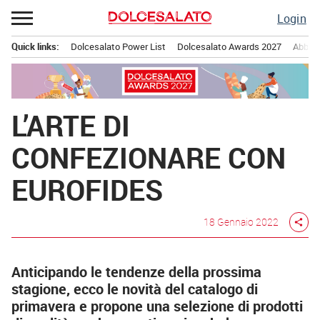
Passa
Login
al
contenuto
Quick links:
Dolcesalato Power List
Dolcesalato Awards 2027
Abbona
Menu principale
L’ARTE DI
CONFEZIONARE CON
EUROFIDES
18 Gennaio 2022
share
Anticipando le tendenze della prossima
stagione, ecco le novità del catalogo di
primavera e propone una selezione di prodotti