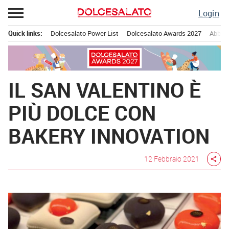
Passa
Login
al
contenuto
Quick links:
Dolcesalato Power List
Dolcesalato Awards 2027
Abbona
Menu principale
IL SAN VALENTINO È
PIÙ DOLCE CON
BAKERY INNOVATION
12 Febbraio 2021
share