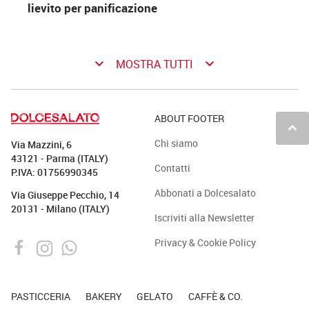
lievito per panificazione
keyboard_arrow_down
keyboard_arrow_down
MOSTRA TUTTI
ABOUT FOOTER
keyboard_arrow_up
Chi siamo
Via Mazzini, 6
43121 - Parma (ITALY)
Contatti
P.IVA: 01756990345
Abbonati a Dolcesalato
Via Giuseppe Pecchio, 14
20131 - Milano (ITALY)
Iscriviti alla Newsletter
Privacy & Cookie Policy
PASTICCERIA
BAKERY
GELATO
CAFFÈ & CO.