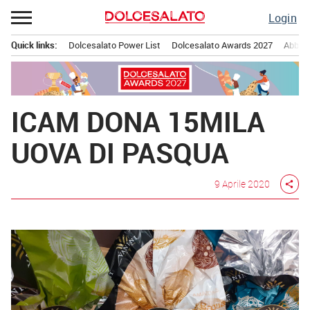
Passa
Login
al
contenuto
Quick links:
Dolcesalato Power List
Dolcesalato Awards 2027
Abbona
Menu principale
ICAM DONA 15MILA
UOVA DI PASQUA
9 Aprile 2020
share