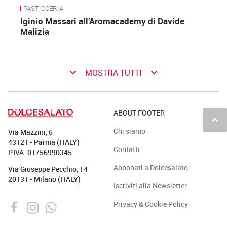
PASTICCERIA
Iginio Massari all’Aromacademy di Davide
Malizia
keyboard_arrow_down
keyboard_arrow_down
MOSTRA TUTTI
ABOUT FOOTER
keyboard_arrow_up
Chi siamo
Via Mazzini, 6
43121 - Parma (ITALY)
Contatti
P.IVA: 01756990345
Abbonati a Dolcesalato
Via Giuseppe Pecchio, 14
20131 - Milano (ITALY)
Iscriviti alla Newsletter
Privacy & Cookie Policy