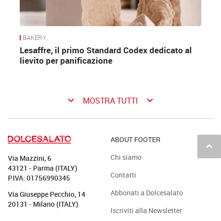
BAKERY
Lesaffre, il primo Standard Codex dedicato al
lievito per panificazione
keyboard_arrow_down
keyboard_arrow_down
MOSTRA TUTTI
ABOUT FOOTER
keyboard_arrow_up
Chi siamo
Via Mazzini, 6
43121 - Parma (ITALY)
Contatti
P.IVA: 01756990345
Abbonati a Dolcesalato
Via Giuseppe Pecchio, 14
20131 - Milano (ITALY)
Iscriviti alla Newsletter