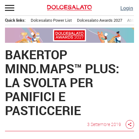
Passa
Login
al
contenuto
Quick links:
Dolcesalato Power List
Dolcesalato Awards 2027
Abbona
Menu principale
BAKERTOP
MIND.MAPS™ PLUS:
LA SVOLTA PER
PANIFICI E
PASTICCERIE
3 Settembre 2019
share