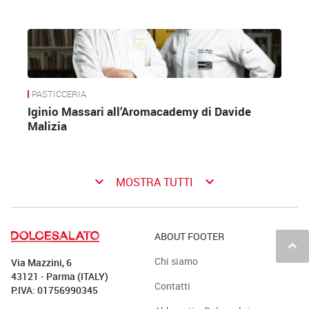
PASTICCERIA
Iginio Massari all’Aromacademy di Davide
Malizia
keyboard_arrow_down
keyboard_arrow_down
MOSTRA TUTTI
ABOUT FOOTER
keyboard_arrow_up
Chi siamo
Via Mazzini, 6
43121 - Parma (ITALY)
Contatti
P.IVA: 01756990345