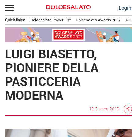
Passa
Login
al
contenuto
Quick links:
Dolcesalato Power List
Dolcesalato Awards 2027
Abbona
Menu principale
LUIGI BIASETTO,
PIONIERE DELLA
PASTICCERIA
MODERNA
12 Giugno 2019
share