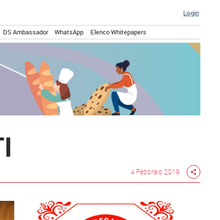
Login
DS Ambassador
WhatsApp
Elenco Whitepapers
I
4 Febbraio 2019
share