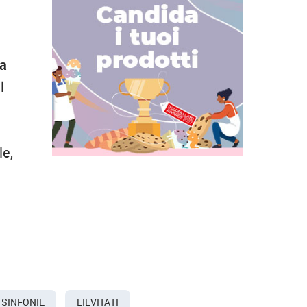
ma
l
le,
 SINFONIE
LIEVITATI