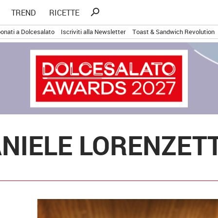
Ricerca
search
TREND
RICETTE
per:
onati a Dolcesalato
Iscriviti alla Newsletter
Toast & Sandwich Revolution
ANIELE LORENZETT