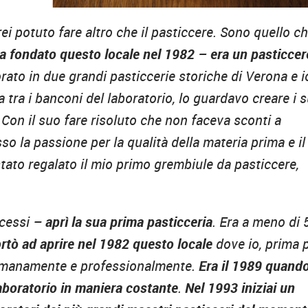
rei potuto fare altro che il pasticcere. Sono quello c
a fondato questo locale nel 1982 – era un pasticcer
rato in due grandi pasticcerie storiche di Verona e i
tra i banconi del laboratorio, lo guardavo creare i s
. Con il suo fare risoluto che non faceva sconti a
 la passione per la qualità della materia prima e il
 stato regalato il mio primo grembiule da pasticcere,
scessi –
aprì la sua prima pasticceria
. Era a meno di
rtò ad aprire nel 1982 questo locale
dove io, prima 
 umanamente e professionalmente.
Era il 1989 quando
laboratorio in maniera costante
.
Nel 1993 iniziai un