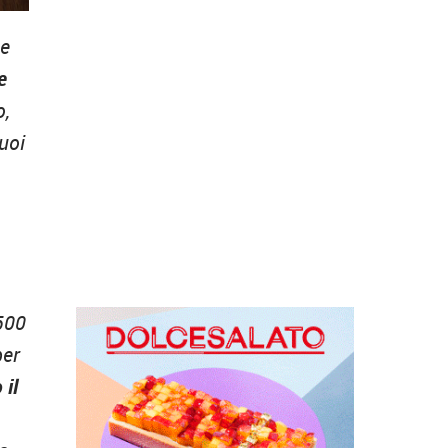
he
e
o,
uoi
 500
per
 il