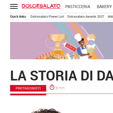
Passa
PASTICCERIA
BAKERY
al
contenuto
Quick links:
Dolcesalato Power List
Dolcesalato Awards 2027
Abb
LA STORIA DI D
timer
3 min.
PROTAGONISTI