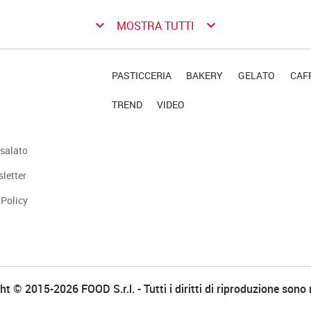
keyboard_arrow_down
keyboard_arrow_down
MOSTRA TUTTI
PASTICCERIA
BAKERY
GELATO
CAFF
TREND
VIDEO
salato
sletter
 Policy
t © 2015-2026 FOOD S.r.l. - Tutti i diritti di riproduzione sono 