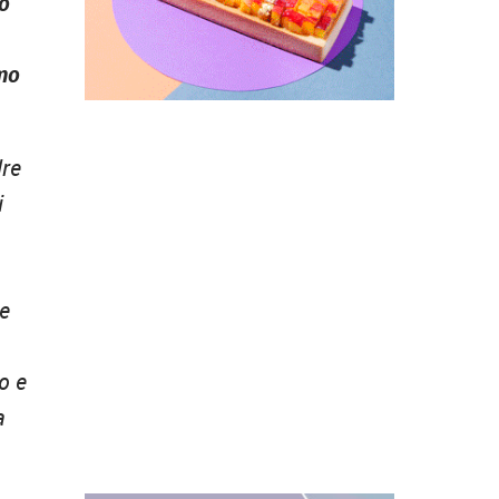
to
mo
dre
i
te
o e
a