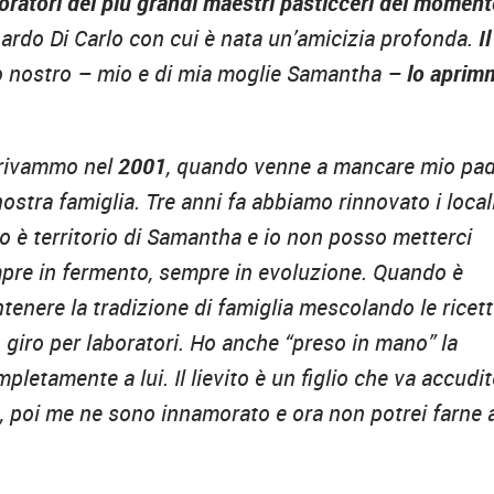
ratori dei più grandi maestri pasticceri del momen
ardo Di Carlo con cui è nata un’amicizia profonda.
Il
tto nostro – mio e di mia moglie Samantha –
lo aprim
arrivammo nel
2001
, quando venne a mancare mio pa
 nostra famiglia. Tre anni fa abbiamo rinnovato i local
o è territorio di Samantha e io non posso metterci
Sempre in fermento, sempre in evoluzione. Quando è
enere la tradizione di famiglia mescolando le ricet
 giro per laboratori. Ho anche “preso in mano” la
pletamente a lui. Il lievito è un figlio che va accudit
, poi me ne sono innamorato e ora non potrei farne 