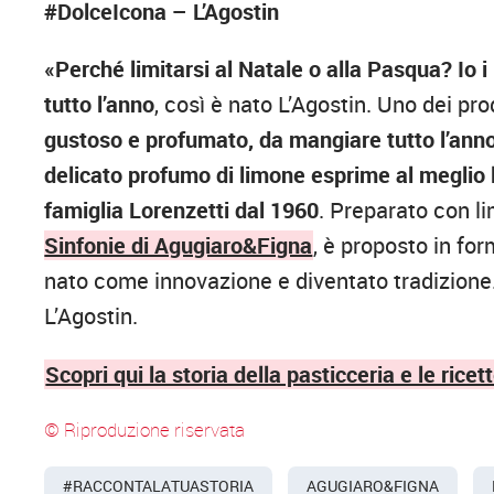
#DolceIcona – L’Agostin
«Perché limitarsi al Natale o alla Pasqua? Io i l
tutto l’anno
, così è nato L’Agostin. Uno dei pr
gustoso e profumato, da mangiare tutto l’ann
delicato profumo di limone esprime al meglio l
famiglia Lorenzetti dal 1960
. Preparato con l
Sinfonie di Agugiaro&Figna
, è proposto in fo
nato come innovazione e diventato tradizione.
L’Agostin.
Scopri qui la storia della pasticceria e le ricett
© Riproduzione riservata
#RACCONTALATUASTORIA
AGUGIARO&FIGNA