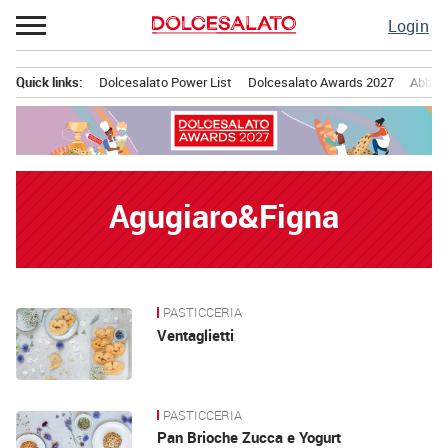
Passa
Login
al
contenuto
Quick links:
Dolcesalato Power List
Dolcesalato Awards 2027
Abbona
Menu principale
Agugiaro&Figna
PASTICCERIA
News
Ventaglietti
PASTICCERIA
Pan Brioche Zucca e Yogurt