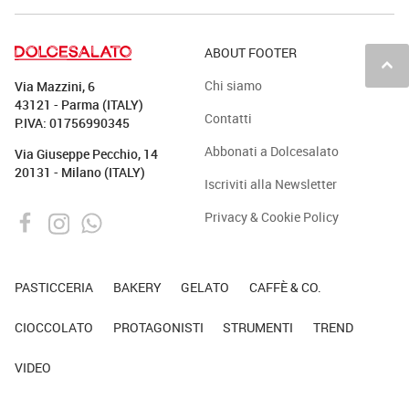
ABOUT FOOTER
keyboard_arrow_up
Chi siamo
Via Mazzini, 6
43121 - Parma (ITALY)
Contatti
P.IVA: 01756990345
Abbonati a Dolcesalato
Via Giuseppe Pecchio, 14
20131 - Milano (ITALY)
Iscriviti alla Newsletter
Privacy & Cookie Policy
PASTICCERIA
BAKERY
GELATO
CAFFÈ & CO.
CIOCCOLATO
PROTAGONISTI
STRUMENTI
TREND
VIDEO