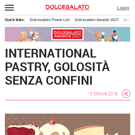
Passa
Login
al
contenuto
Quick links:
Dolcesalato Power List
Dolcesalato Awards 2027
Abbona
Menu principale
INTERNATIONAL
PASTRY, GOLOSITÀ
SENZA CONFINI
15 Ottobre 2018
share