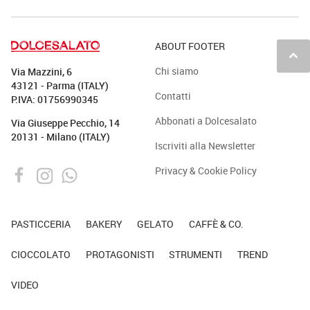
ABOUT FOOTER
keyboard_arrow_up
Chi siamo
Via Mazzini, 6
43121 - Parma (ITALY)
Contatti
P.IVA: 01756990345
Abbonati a Dolcesalato
Via Giuseppe Pecchio, 14
20131 - Milano (ITALY)
Iscriviti alla Newsletter
Privacy & Cookie Policy
PASTICCERIA
BAKERY
GELATO
CAFFÈ & CO.
CIOCCOLATO
PROTAGONISTI
STRUMENTI
TREND
VIDEO