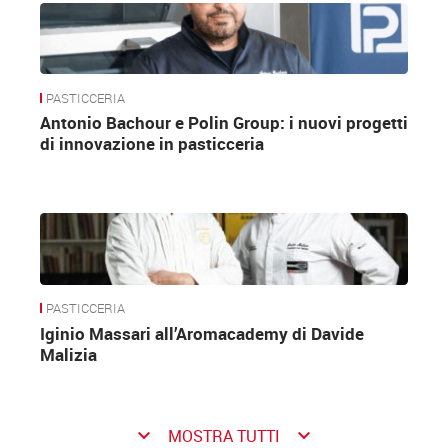
PASTICCERIA
Antonio Bachour e Polin Group: i nuovi progetti
di innovazione in pasticceria
PASTICCERIA
Iginio Massari all’Aromacademy di Davide
Malizia
keyboard_arrow_down
keyboard_arrow_down
MOSTRA TUTTI