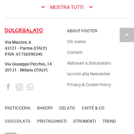
keyboard_arrow_down
keyboard_arrow_down
MOSTRA TUTTI
ABOUT FOOTER
keyboard_arrow_up
Chi siamo
Via Mazzini, 6
43121 - Parma (ITALY)
Contatti
P.IVA: 01756990345
Abbonati a Dolcesalato
Via Giuseppe Pecchio, 14
20131 - Milano (ITALY)
Iscriviti alla Newsletter
Privacy & Cookie Policy
PASTICCERIA
BAKERY
GELATO
CAFFÈ & CO.
CIOCCOLATO
PROTAGONISTI
STRUMENTI
TREND