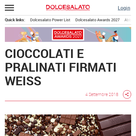
Passa
Login
al
contenuto
Quick links:
Dolcesalato Power List
Dolcesalato Awards 2027
Abbona
Menu principale
CIOCCOLATI E
PRALINATI FIRMATI
WEISS
4 Settembre 2018
share