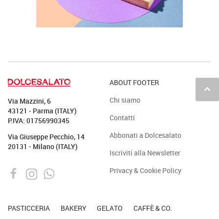
ABOUT FOOTER
keyboard_arrow_up
Chi siamo
Via Mazzini, 6
43121 - Parma (ITALY)
Contatti
P.IVA: 01756990345
Abbonati a Dolcesalato
Via Giuseppe Pecchio, 14
20131 - Milano (ITALY)
Iscriviti alla Newsletter
Privacy & Cookie Policy
PASTICCERIA
BAKERY
GELATO
CAFFÈ & CO.