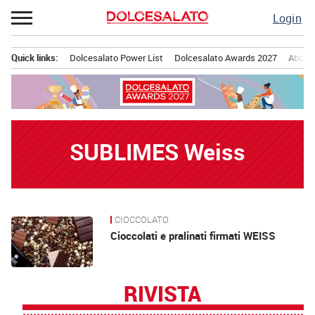
Passa
Login
al
contenuto
Quick links:
Dolcesalato Power List
Dolcesalato Awards 2027
Abbona
Menu principale
SUBLIMES Weiss
CIOCCOLATO
News
Cioccolati e pralinati firmati WEISS
RIVISTA